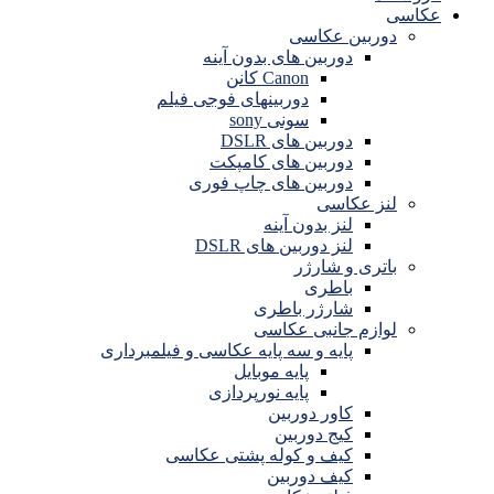
عکاسی
دوربین عکاسی
دوربین های بدون آینه
Canon کانن
دوربینهای فوجی فیلم
سونی sony
دوربین های DSLR
دوربین های کامپکت
دوربین های چاپ فوری
لنز عکاسی
لنز بدون آینه
لنز دوربین های DSLR
باتری و شارژر
باطری
شارژر باطری
لوازم جانبی عکاسی
پایه و سه پایه عکاسی و فیلمبرداری
پایه موبایل
پایه نورپردازی
کاور دوربین
کیج دوربین
کیف و کوله پشتی عکاسی
کیف دوربین