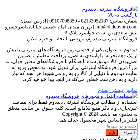
بازگشت به بالا
شماره تماس:
02133952187 - 09107008859
|
آدرس ایمیل:
info@diddovom.com
|
تهران میدان امام خمینی خیابان ناصرخسرو
نبش سعدی بن بست جوانمرد پلاک ۶
فروشگاه اینترنتی دیددوم، بررسی، انتخاب و خرید آنلاین
دیددوم به عنوان یکی از قدیمی‌ترین فروشگاه های اینترنتی با بیش
از یک دهه تجربه، با پایبندی به اصل، پرداخت مطمئن، تضمین
اصل‌بودن کالا موفق شده تا همگام با فروشگاه‌های معتبر جهان، به
بزرگ‌ترین فروشگاه اینترنتی ایران تبدیل شود. به محض ورود به
سایت دیددوم با دنیایی از کالا رو به رو می‌شوید! هر آنچه که نیاز
دارید و به ذهن شما خطور می‌کند در اینجا پیدا خواهید کرد.
نمایش بیشتر
- بستن
استفاده از مطالب فروشگاه اینترنتی دیددوم فقط برای مقاصد
غیرتجاری و با ذکر منبع بلامانع است. کلیه حقوق این سایت متعلق
به دیددوم می‌باشد.
Copyright © 2024
فیلتر بر اساس شهر محصول
حذف همه
انصراف
تایید