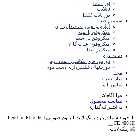
نور LED
نانلایت
نور ثابت LED
سیستم صدا
لوازم و تجهیزات صدابرداری
میکروفن با سیم
میکروفن بی سیم
میکروفون شات گان
میکسر صدا
دست دوم
دوربین های عکاسی دست دوم
دوربینهای فیلمبرداری دست دوم
مجله
نماد اعتماد
تماس با ما
مرا اگاه کن
مقایسه محصول
به اشتراک گذاری
بازخورد شما درباره رینگ لایت لنزیوم صورتی Lensium Ring light
FE-480 III