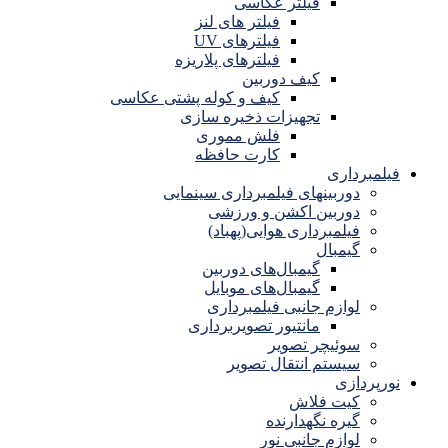
فیلتر عکاسی
فیلتر های لنز
فیلترهای UV
فیلترهای پلاریزه
کیف دوربین
کیف و کوله پشتی عکاسی
تجهیزات ذخیره سازی
فلش مموری
کارت حافظه
فیلمبرداری
دوربینهای فیلمبرداری سینمایی
دوربین اکشن و ورزشی
فیلمبرداری هوایی(پهباد)
گیمبال
گیمبال‌های دوربین
گیمبال‌های موبایل
لوازم جانبی فیلمبرداری
مانتیور تصویربرداری
سوئیچر تصویر
سیستم انتقال تصویر
نورپردازی
کیت فلاش
گیره نگهدارنده
لوازم جانبی نور