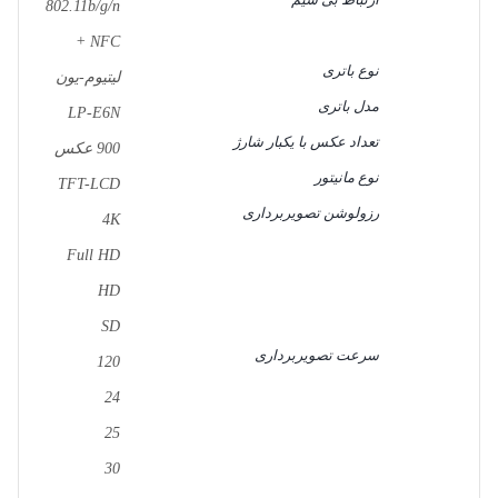
802.11b/g/n
+ NFC
نوع باتری
لیتیوم-یون
مدل باتری
LP-E6N
تعداد عکس با یکبار شارژ
900 عکس
نوع مانیتور
TFT-LCD
رزولوشن تصویربرداری
4K
Full HD
HD
SD
سرعت تصویربرداری
120
24
25
30