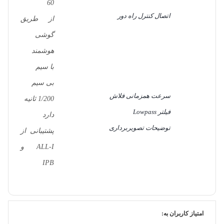
60
اتصال کنترل راه دور
از طریق
گوشی
هوشمند
با سیم
بی سیم
سرعت همزمانی فلاش
1/200 ثانیه
فیلتر Lowpass
دارد
توضیحات تصویربرداری
پشتیبانی از
ALL-I و
IPB
امتیاز کاربران به: