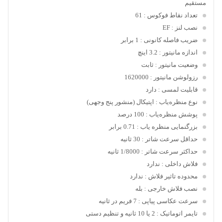
مستقیم
تعداد نقاط فوکوس
: 61
نصب لنز
: EF
ضریب فاصله کانونی
: 1 برابر
اندازه مانیتور
: 3.2 اینچ
وضعیت مانیتور
: ثابت
رزولوشن مانیتور
: 1620000
قابلیت لمسی
: دارد
نوع منظره‌یاب
: اپتیکال (منشور پنج وجهی)
پوشش منظره‌یاب
: 100 درصد
بزرگنمایی منظره یاب
: 0.71 برابر
حداقل سرعت شاتر
: 30 ثانیه
حداکثر سرعت شاتر
: 1/8000 ثانیه
فلاش داخلی
: ندارد
محدوده تاثیر فلاش
: ندارد
نصب فلاش خارجی
: بله
سرعت عکاسی پیاپی
: 7 فریم در ثانیه
تایمر اتوماتیک
: 2 یا 10 ثانیه و تنظیم دستی