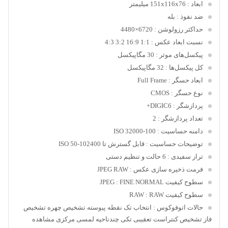
ابعاد
: 151x116x76 میلیمتر
ضد نفوذ
: بله
حداکثر رزولوشن
: 6720×4480
نسبت ابعاد عکس
: 1:1 16:9 3:2 4:3
پیکسل‌های موثر
: 30 مگاپیکسل
کل پیکسل‌ها
: 32 مگاپیکسل
ابعاد حسگر
: Full Frame
نوع حسگر
: CMOS
پردازشگر
: DIGIC6+
تعداد پردازشگر
: 2
دامنه حساسیت
: 100-32000 ISO
توضیحات حساسیت
: قابل گسترش تا 102400-50 ISO
تراز سفیدی
: 6 حالت و تنظیم دستی
فرمت ذخیره سازی عکس
: JPEG RAW
سطوح کیفیت JPEG
: FINE NORMAL
سطوح کیفیت RAW
: RAW
حالات اتوفوکوس
: انتخاب تک نقطه پیوسته تشخیص چهره تشخیص
فاز تشخیص کنتراست تعقیبی تکی چندناحیه لمسی مرکزی مشاهده