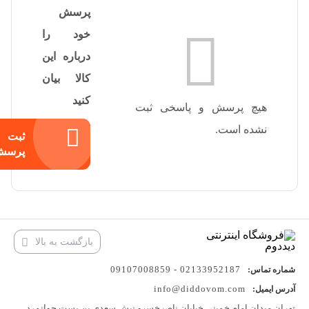
پرسش
خود را
درباره این
کالا بیان
کنید
هیچ پرسش و پاسخی ثبت
نشده است.
ثبت
پرسش
بازگشت به بالا
02133952187 - 09107008859
شماره تماس:
info@diddovom.com
آدرس ایمیل:
تهران میدان امام خمینی خیابان ناصرخسرو نبش سعدی بن بست جوانمرد