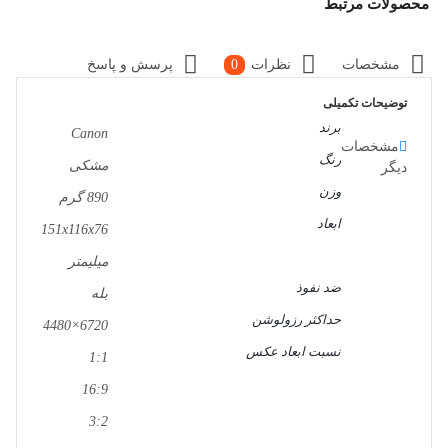
محصولات مرتبط
مشخصات
نظرات
0
پرسش و پاسخ
توضیحات تکمیلی
برند
Canon
مشخصات
رنگ
مشکی
دیگر
وزن
890 گرم
ابعاد
151x116x76
میلیمتر
ضد نفوذ
بله
حداکثر رزولوشن
6720×4480
نسبت ابعاد عکس
1:1
16:9
3:2