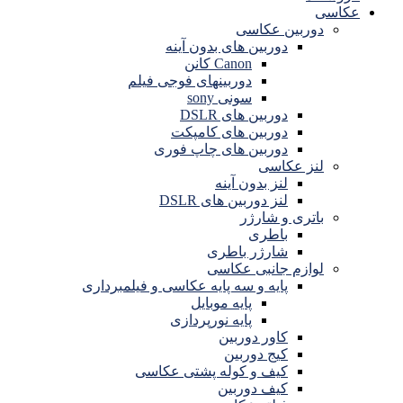
عکاسی
دوربین عکاسی
دوربین های بدون آینه
Canon کانن
دوربینهای فوجی فیلم
سونی sony
دوربین های DSLR
دوربین های کامپکت
دوربین های چاپ فوری
لنز عکاسی
لنز بدون آینه
لنز دوربین های DSLR
باتری و شارژر
باطری
شارژر باطری
لوازم جانبی عکاسی
پایه و سه پایه عکاسی و فیلمبرداری
پایه موبایل
پایه نورپردازی
کاور دوربین
کیج دوربین
کیف و کوله پشتی عکاسی
کیف دوربین