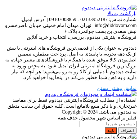
بازگشت به بالا
شماره تماس:
02133952187 - 09107008859
|
آدرس ایمیل:
info@diddovom.com
|
تهران میدان امام خمینی خیابان ناصرخسرو
نبش سعدی بن بست جوانمرد پلاک ۶
فروشگاه اینترنتی دیددوم، بررسی، انتخاب و خرید آنلاین
دیددوم به عنوان یکی از قدیمی‌ترین فروشگاه های اینترنتی با بیش
از یک دهه تجربه، با پایبندی به اصل، پرداخت مطمئن، تضمین
اصل‌بودن کالا موفق شده تا همگام با فروشگاه‌های معتبر جهان، به
بزرگ‌ترین فروشگاه اینترنتی ایران تبدیل شود. به محض ورود به
سایت دیددوم با دنیایی از کالا رو به رو می‌شوید! هر آنچه که نیاز
دارید و به ذهن شما خطور می‌کند در اینجا پیدا خواهید کرد.
نمایش بیشتر
- بستن
استفاده از مطالب فروشگاه اینترنتی دیددوم فقط برای مقاصد
غیرتجاری و با ذکر منبع بلامانع است. کلیه حقوق این سایت متعلق
به دیددوم می‌باشد.
Copyright © 2024
فیلتر بر اساس شهر محصول
حذف همه
انصراف
تایید