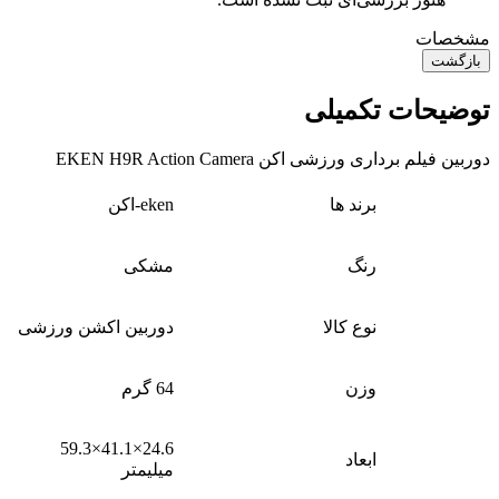
مشخصات
بازگشت
توضیحات تکمیلی
دوربین فیلم برداری ورزشی اکن EKEN H9R Action Camera
برند ها
eken-اکن
رنگ
مشکی
نوع کالا
دوربین اکشن ورزشی
وزن
64 گرم
24.6×41.1×59.3
ابعاد
میلیمتر