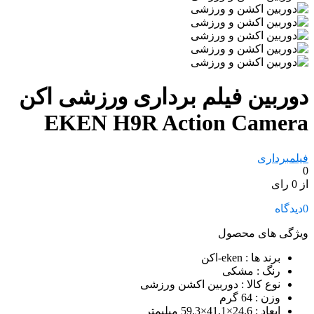
دوربین فیلم برداری ورزشی اکن
EKEN H9R Action Camera
فیلمبرداری
0
از 0 رای
0
دیدگاه
ویژگی های محصول
برند ها
: eken-اکن
رنگ
: مشکی
نوع کالا
: دوربین اکشن ورزشی
وزن
: 64 گرم
ابعاد
: 24.6×41.1×59.3 میلیمتر