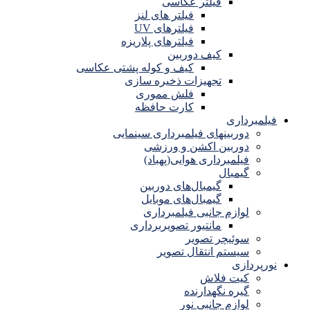
فیلتر عکاسی
فیلتر های لنز
فیلترهای UV
فیلترهای پلاریزه
کیف دوربین
کیف و کوله پشتی عکاسی
تجهیزات ذخیره سازی
فلش مموری
کارت حافظه
فیلمبرداری
دوربینهای فیلمبرداری سینمایی
دوربین اکشن و ورزشی
فیلمبرداری هوایی(پهباد)
گیمبال
گیمبال‌های دوربین
گیمبال‌های موبایل
لوازم جانبی فیلمبرداری
مانتیور تصویربرداری
سوئیچر تصویر
سیستم انتقال تصویر
نورپردازی
کیت فلاش
گیره نگهدارنده
لوازم جانبی نور