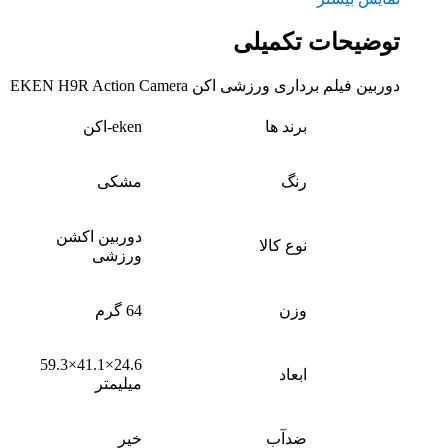
توضیحات تکمیلی
دوربین فیلم برداری ورزشی اکن EKEN H9R Action Camera
برند ها
eken-اکن
رنگ
مشکی
دوربین اکشن
نوع کالا
ورزشی
وزن
64 گرم
24.6×41.1×59.3
ابعاد
میلیمتر
ضدآب
خیر