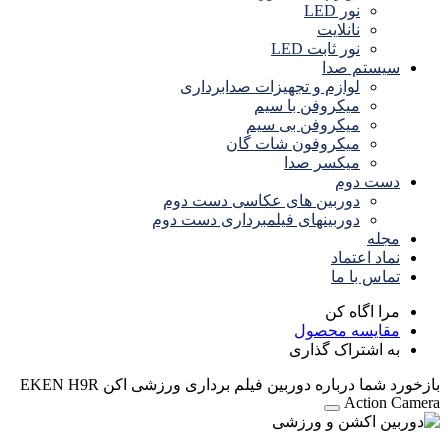
نور LED
نانلایت
نور ثابت LED
سیستم صدا
لوازم و تجهیزات صدابرداری
میکروفن با سیم
میکروفن بی سیم
میکروفون شات گان
میکسر صدا
دست دوم
دوربین های عکاسی دست دوم
دوربینهای فیلمبرداری دست دوم
مجله
نماد اعتماد
تماس با ما
مرا اگاه کن
مقایسه محصول
به اشتراک گذاری
بازخورد شما درباره دوربین فیلم برداری ورزشی اکن EKEN H9R
Action Camera