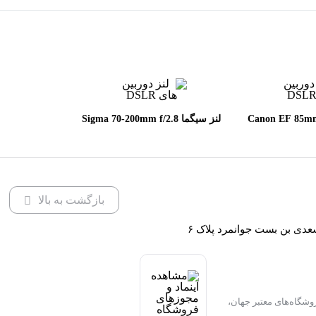
 Canon EF 85mm f/1.8
لنز سیگما Sigma 70-200mm f/2.8
DG OS HSM Sports for Canon
U
EF
بازگشت به بالا
عدی بن بست جوانمرد پلاک ۶
وشگاه‌های معتبر جهان،