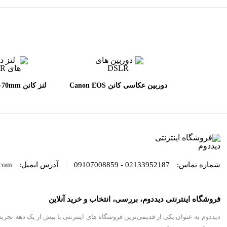
دوربین عکاسی کانن Canon EOS
لنز کانن 
L II USM
90D DSLR kit EF_S 18-135mm
IS USMh
|
شماره تماس:
02133952187 - 09107008859
آدرس ایمیل:
com
فروشگاه اینترنتی دیددوم، بررسی، انتخاب و خرید آنلاین
دیددوم به عنوان یکی از قدیمی‌ترین فروشگاه های اینترنتی با بیش از یک دهه تجرب