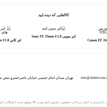
کالاهایی که دیده ایید
لنز سونی Sony FE 35mm f/1.8
Canon EF 24-70mm
لنز کانن
SM
f/2.8
|
info@diddovom.
تهران میدان امام خمینی خیابان ناصرخسرو نبش س
ه، با پایبندی به اصل، پرداخت مطمئن، تضمین اصل‌بودن کالا موفق شده تا همگام با فر