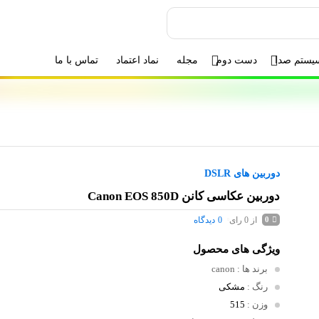
یستم صدا
دست دوم
مجله
نماد اعتماد
تماس با ما
دوربین های DSLR
دوربین عکاسی کانن Canon EOS 850D
از 0 رای
0
دیدگاه
0
ویژگی های محصول
برند ها
: canon
رنگ
:
مشکی
وزن
:
515