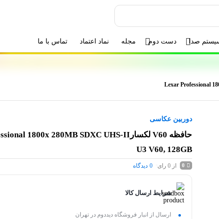
یستم صدا
دست دوم
مجله
نماد اعتماد
تماس با ما
دوربین عکاسی
حافظه V60 لکسارonal 1800x 280MB SDXC UHS-II
U3 V60, 128GB
از 0 رای
0
دیدگاه
0
شرایط ارسال کالا
ارسال از انبار فروشگاه دیددوم در تهران