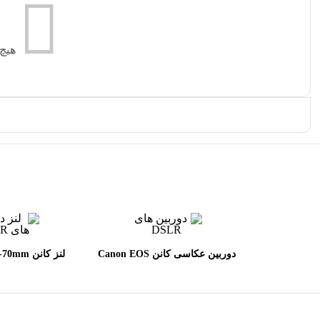
هیچ
دوربین عکاسی کانن Canon EOS
لنز کانن 
L II USM
90D DSLR kit EF_S 18-135mm
IS USMh