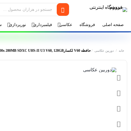
صفحه اصلی
فروشگاه
عکاسی
فیلمبرداری
نورپردازی
س
/
/
حافظه V60 لکسارLexar Professional 1800x 280MB SDXC UHS-II U3 V60, 128GB
خانه
دوربین عکاسی