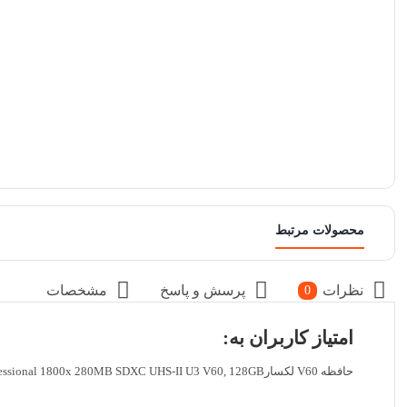
محصولات مرتبط
نظرات
پرسش و پاسخ
مشخصات
0
امتیاز کاربران به:
حافظه V60 لکسارLexar Professional 1800x 280MB SDXC UHS-II U3 V60, 128GB