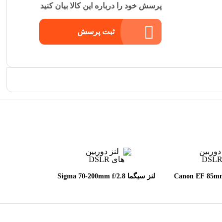
پرسش خود را درباره این کالا بیان کنید
ثبت پرسش
 Canon EF 85mm f/1.8
لنز سیگما Sigma 70-200mm f/2.8
DG OS HSM Sports for Canon
U
EF