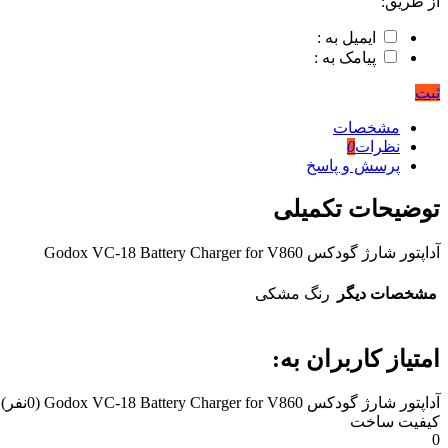
از طریق:
ایمیل به :
پیامک به :
ثبت
مشخصات
نظرات
0
پرسش و پاسخ
توضیحات تکمیلی
آداپتور شارژ گودکس Godox VC-18 Battery Charger for V860
مشخصات دیگر
رنگ
مشکی
امتیاز کاربران به:
آداپتور شارژ گودکس Godox VC-18 Battery Charger for V860
(0نفر)
کیفیت ساخت
0