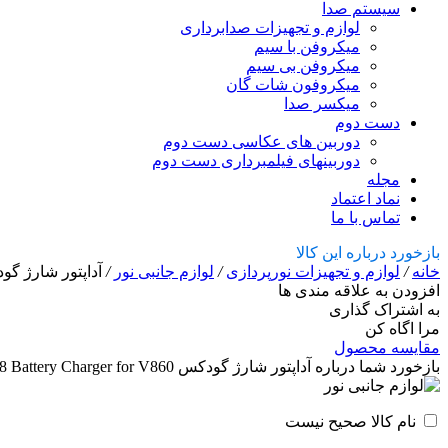
سیستم صدا
لوازم و تجهیزات صدابرداری
میکروفن با سیم
میکروفن بی سیم
میکروفون شات گان
میکسر صدا
دست دوم
دوربین های عکاسی دست دوم
دوربینهای فیلمبرداری دست دوم
مجله
نماد اعتماد
تماس با ما
بازخورد درباره این کالا
خانه
/
لوازم و تجهیزات نورپردازی
/
لوازم جانبی نور
/
آداپتور شارژ گودکس ttery Charger for V860
افزودن به علاقه مندی ها
به اشتراک گذاری
مرا اگاه کن
مقایسه محصول
بازخورد شما درباره آداپتور شارژ گودکس Godox VC-18 Battery Charger for V860
نام کالا صحیح نیست