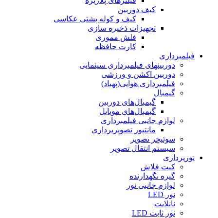
فیلترهای پلاریزه
کیف دوربین
کیف و کوله پشتی عکاسی
تجهیزات ذخیره سازی
فلش مموری
کارت حافظه
فیلمبرداری
دوربینهای فیلمبرداری سینمایی
دوربین اکشن و ورزشی
فیلمبرداری هوایی(پهباد)
گیمبال
گیمبال‌های دوربین
گیمبال‌های موبایل
لوازم جانبی فیلمبرداری
مانتیور تصویربرداری
سوئیچر تصویر
سیستم انتقال تصویر
نورپردازی
کیت فلاش
گیره نگهدارنده
لوازم جانبی نور
نور LED
نانلایت
نور ثابت LED