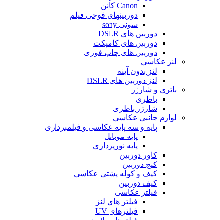
Canon کانن
دوربینهای فوجی فیلم
سونی sony
دوربین های DSLR
دوربین های کامپکت
دوربین های چاپ فوری
لنز عکاسی
لنز بدون آینه
لنز دوربین های DSLR
باتری و شارژر
باطری
شارژر باطری
لوازم جانبی عکاسی
پایه و سه پایه عکاسی و فیلمبرداری
پایه موبایل
پایه نورپردازی
کاور دوربین
کیج دوربین
کیف و کوله پشتی عکاسی
کیف دوربین
فیلتر عکاسی
فیلتر های لنز
فیلترهای UV