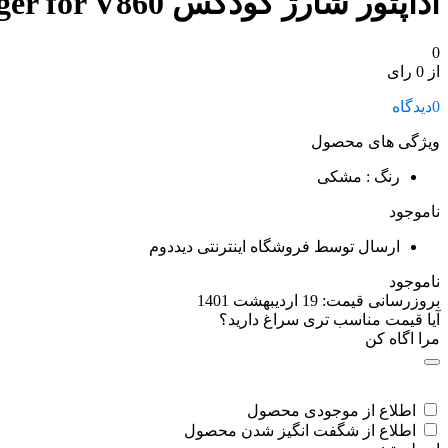
آداپتور شارژ گودکس Godox VC-18 Battery Charger for V860
0
از 0 رای
0
دیدگاه
ویژگی های محصول
رنگ
: مشکی
ناموجود
ارسال توسط فروشگاه اینترنتی دیددوم
ناموجود
بروزرسانی قیمت:
19 اردیبهشت 1401
آیا قیمت مناسب تری سراغ دارید؟
مرا اگاه کن
اطلاع از موجودی محصول
اطلاع از شگفت انگیز شدن محصول