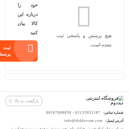
خود را
درباره این
کالا بیان
کنید
هیچ پرسش و پاسخی ثبت
نشده است.
ثبت
پرسش
بازگشت به بالا
02133952187 - 09107008859
شماره تماس:
info@diddovom.com
آدرس ایمیل:
تهران میدان امام خمینی خیابان ناصرخسرو نبش سعدی بن بست جوانمرد