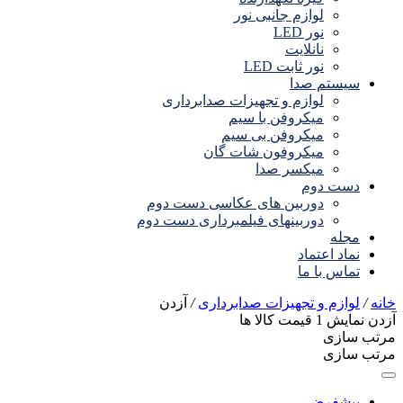
لوازم جانبی نور
نور LED
نانلایت
نور ثابت LED
سیستم صدا
لوازم و تجهیزات صدابرداری
میکروفن با سیم
میکروفن بی سیم
میکروفون شات گان
میکسر صدا
دست دوم
دوربین های عکاسی دست دوم
دوربینهای فیلمبرداری دست دوم
مجله
نماد اعتماد
تماس با ما
خانه
/
لوازم و تجهیزات صدابرداری
/
آزدن
آزدن
نمایش
1
قیمت کالا ها
مرتب سازی
مرتب سازی
پیشفرض