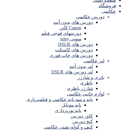
صفحه اصلی
فروشگاه
عکاسی
دوربین عکاسی
دوربین های بدون آینه
Canon کانن
دوربینهای فوجی فیلم
سونی sony
دوربین های DSLR
دوربین های کامپکت
دوربین های چاپ فوری
لنز عکاسی
لنز بدون آینه
لنز دوربین های DSLR
باتری و شارژر
باطری
شارژر باطری
لوازم جانبی عکاسی
پایه و سه پایه عکاسی و فیلمبرداری
پایه موبایل
پایه نورپردازی
کاور دوربین
کیج دوربین
کیف و کوله پشتی عکاسی