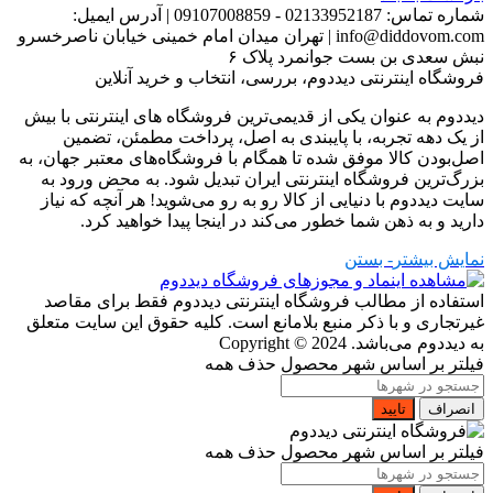
شماره تماس:
02133952187 - 09107008859
|
آدرس ایمیل:
info@diddovom.com
|
تهران میدان امام خمینی خیابان ناصرخسرو
نبش سعدی بن بست جوانمرد پلاک ۶
فروشگاه اینترنتی دیددوم، بررسی، انتخاب و خرید آنلاین
دیددوم به عنوان یکی از قدیمی‌ترین فروشگاه های اینترنتی با بیش
از یک دهه تجربه، با پایبندی به اصل، پرداخت مطمئن، تضمین
اصل‌بودن کالا موفق شده تا همگام با فروشگاه‌های معتبر جهان، به
بزرگ‌ترین فروشگاه اینترنتی ایران تبدیل شود. به محض ورود به
سایت دیددوم با دنیایی از کالا رو به رو می‌شوید! هر آنچه که نیاز
دارید و به ذهن شما خطور می‌کند در اینجا پیدا خواهید کرد.
نمایش بیشتر
- بستن
استفاده از مطالب فروشگاه اینترنتی دیددوم فقط برای مقاصد
غیرتجاری و با ذکر منبع بلامانع است. کلیه حقوق این سایت متعلق
به دیددوم می‌باشد.
Copyright © 2024
فیلتر بر اساس شهر محصول
حذف همه
انصراف
تایید
فیلتر بر اساس شهر محصول
حذف همه