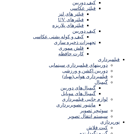
کیف دوربین
فیلتر عکاسی
فیلتر های لنز
فیلترهای UV
فیلترهای پلاریزه
کیف دوربین
کیف و کوله پشتی عکاسی
تجهیزات ذخیره سازی
فلش مموری
کارت حافظه
فیلمبرداری
دوربینهای فیلمبرداری سینمایی
دوربین اکشن و ورزشی
فیلمبرداری هوایی(پهباد)
گیمبال
گیمبال‌های دوربین
گیمبال‌های موبایل
لوازم جانبی فیلمبرداری
مانتیور تصویربرداری
سوئیچر تصویر
سیستم انتقال تصویر
نورپردازی
کیت فلاش
گیره نگهدارنده