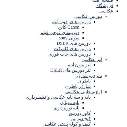
صفحه اصلی
فروشگاه
عکاسی
دوربین عکاسی
دوربین های بدون آینه
Canon کانن
دوربینهای فوجی فیلم
سونی sony
دوربین های DSLR
دوربین های کامپکت
دوربین های چاپ فوری
لنز عکاسی
لنز بدون آینه
لنز دوربین های DSLR
باتری و شارژر
باطری
شارژر باطری
لوازم جانبی عکاسی
پایه و سه پایه عکاسی و فیلمبرداری
پایه موبایل
پایه نورپردازی
کاور دوربین
کیج دوربین
کیف و کوله پشتی عکاسی