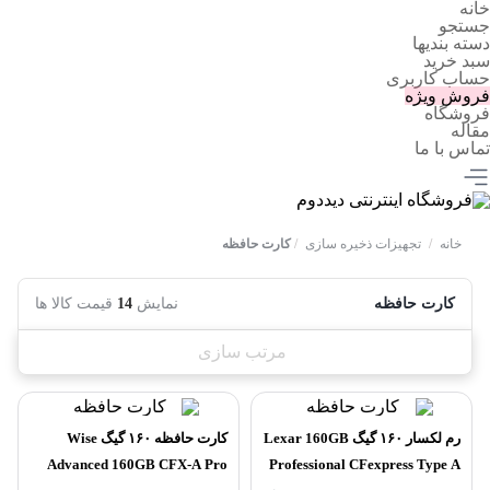
خانه
جستجو
دسته بندیها
سبد خرید
حساب کاربری
فروش ویژه
فروشگاه
مقاله
تماس با ما
خانه
/
تجهیزات ذخیره سازی
/
کارت حافظه
کارت حافظه
نمایش
14
قیمت کالا ها
مرتب سازی
رم لکسار ۱۶۰ گیگ Lexar 160GB
کارت حافظه ۱۶۰ گیگ Wise
Advanced 160GB CFX-A Pro
Professional CFexpress Type A