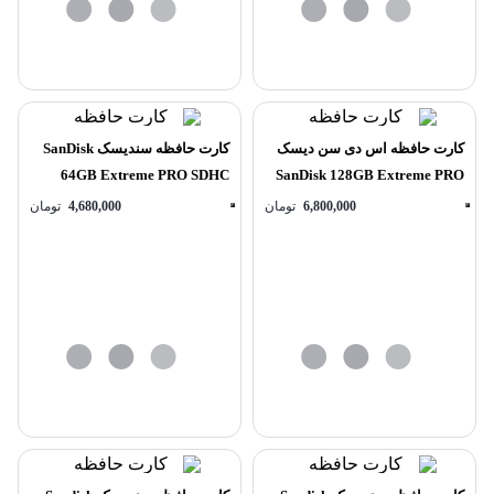
کارت حافظه اس دی سن دیسک
کارت حافظه سندیسک SanDisk
64GB Extreme PRO SDHC
SanDisk 128GB Extreme PRO
Card 200MB/s Class 10 U3 V30
UHS-I SDXC Memory Card
6,800,000
تومان
4,680,000
تومان
200MB/s