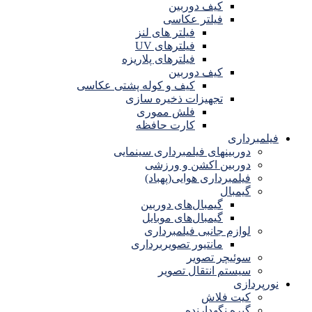
کیف دوربین
فیلتر عکاسی
فیلتر های لنز
فیلترهای UV
فیلترهای پلاریزه
کیف دوربین
کیف و کوله پشتی عکاسی
تجهیزات ذخیره سازی
فلش مموری
کارت حافظه
فیلمبرداری
دوربینهای فیلمبرداری سینمایی
دوربین اکشن و ورزشی
فیلمبرداری هوایی(پهباد)
گیمبال
گیمبال‌های دوربین
گیمبال‌های موبایل
لوازم جانبی فیلمبرداری
مانتیور تصویربرداری
سوئیچر تصویر
سیستم انتقال تصویر
نورپردازی
کیت فلاش
گیره نگهدارنده