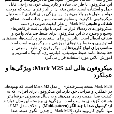
این میکروفون با طراحی ساده و کاربرپسند خود، به راحتی قابل
حمل و استفاده است. جنس بدنه آن از آلیاژ فلزی است که موجب
دوام و طول عمر بالا می‌شود. این ویژگی برای افرادی که به دنبال
میکروفونی با کیفیت و مقاوم هستند، بسیار جذاب است.
صدای
شفاف و طبیعی
Mark M2 از نظر کیفیت صوتی در دسته
میکروفون‌های رده‌بالا قرار می‌گیرد. با توانایی ثبت فرکانس‌های
وسیع و وضوح بالا، این میکروفون برای ضبط صداهای واضح و
شفاف ایده‌آل است. بنابراین، برای استفاده در پادکست‌ها، ضبط‌های
استودیویی و ضبط ویدئوهای آموزشی و سرگرمی مناسب است.
مناسب برای انواع کاربردها
این میکروفون در طیف وسیعی از
فعالیت‌ها مانند ضبط موسیقی، فیلم‌سازی، گیمینگ، استریم و
آموزش آنلاین مورد استفاده قرار می‌گیرد.
میکروفون هالی لند Mark M2S: ویژگی‌ها و
عملکرد
Mark M2S نسخه پیشرفته‌تری از مدل Mark M2 است که بهبودهایی
در عملکرد و طراحی خود دارد. این میکروفون برای افرادی که به
کیفیت صدا اهمیت زیادی می‌دهند و به دنبال محصولی حرفه‌ای‌تر
هستند، گزینه‌ای مناسب است. ویژگی‌های برجسته این مدل عبارتند
از:
کپسول صدا با چند الگو (Multi-pattern)
بر خلاف مدل M2 که
تنها الگوی کارتویید دارد، Mark M2S از چندین الگوی ضبط صدا