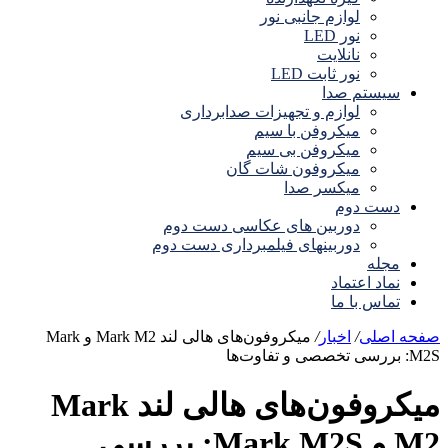
لوازم جانبی نور
نور LED
نانلایت
نور ثابت LED
سیستم صدا
لوازم و تجهیزات صدابرداری
میکروفن با سیم
میکروفن بی سیم
میکروفون شات گان
میکسر صدا
دست دوم
دوربین های عکاسی دست دوم
دوربینهای فیلمبرداری دست دوم
مجله
نماد اعتماد
تماس با ما
صفحه اصلی
/
اخبار
/
میکروفون‌های هالی لند Mark M2 و Mark
M2S: بررسی تخصصی و تفاوت‌ها
میکروفون‌های هالی لند Mark
M2 و Mark M2S: بررسی