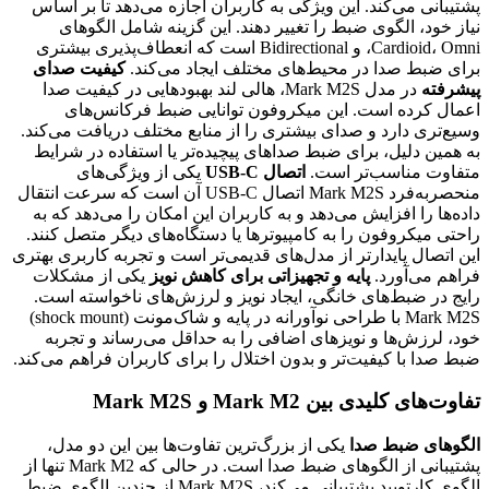
پشتیبانی می‌کند. این ویژگی به کاربران اجازه می‌دهد تا بر اساس
نیاز خود، الگوی ضبط را تغییر دهند. این گزینه شامل الگوهای
Cardioid، Omni، و Bidirectional است که انعطاف‌پذیری بیشتری
برای ضبط صدا در محیط‌های مختلف ایجاد می‌کند.
کیفیت صدای
پیشرفته
در مدل Mark M2S، هالی لند بهبودهایی در کیفیت صدا
اعمال کرده است. این میکروفون توانایی ضبط فرکانس‌های
وسیع‌تری دارد و صدای بیشتری را از منابع مختلف دریافت می‌کند.
به همین دلیل، برای ضبط صداهای پیچیده‌تر یا استفاده در شرایط
متفاوت مناسب‌تر است.
اتصال USB-C
یکی از ویژگی‌های
منحصربه‌فرد Mark M2S اتصال USB-C آن است که سرعت انتقال
داده‌ها را افزایش می‌دهد و به کاربران این امکان را می‌دهد که به
راحتی میکروفون را به کامپیوترها یا دستگاه‌های دیگر متصل کنند.
این اتصال پایدارتر از مدل‌های قدیمی‌تر است و تجربه کاربری بهتری
فراهم می‌آورد.
پایه و تجهیزاتی برای کاهش نویز
یکی از مشکلات
رایج در ضبط‌های خانگی، ایجاد نویز و لرزش‌های ناخواسته است.
Mark M2S با طراحی نوآورانه در پایه و شاک‌مونت (shock mount)
خود، لرزش‌ها و نویزهای اضافی را به حداقل می‌رساند و تجربه
ضبط صدا با کیفیت‌تر و بدون اختلال را برای کاربران فراهم می‌کند.
تفاوت‌های کلیدی بین Mark M2 و Mark M2S
الگوهای ضبط صدا
یکی از بزرگ‌ترین تفاوت‌ها بین این دو مدل،
پشتیبانی از الگوهای ضبط صدا است. در حالی که Mark M2 تنها از
الگوی کارتویید پشتیبانی می‌کند، Mark M2S از چندین الگوی ضبط