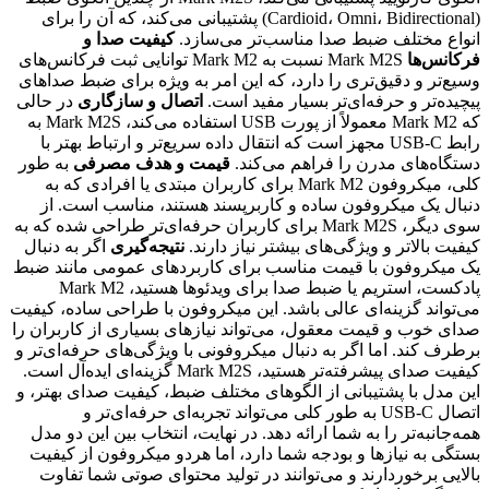
(Cardioid، Omni، Bidirectional) پشتیبانی می‌کند، که آن را برای
انواع مختلف ضبط صدا مناسب‌تر می‌سازد.
کیفیت صدا و
فرکانس‌ها
Mark M2S نسبت به Mark M2 توانایی ثبت فرکانس‌های
وسیع‌تر و دقیق‌تری را دارد، که این امر به ویژه برای ضبط صداهای
پیچیده‌تر و حرفه‌ای‌تر بسیار مفید است.
اتصال و سازگاری
در حالی
که Mark M2 معمولاً از پورت USB استفاده می‌کند، Mark M2S به
رابط USB-C مجهز است که انتقال داده سریع‌تر و ارتباط بهتر با
دستگاه‌های مدرن را فراهم می‌کند.
قیمت و هدف مصرفی
به طور
کلی، میکروفون Mark M2 برای کاربران مبتدی یا افرادی که به
دنبال یک میکروفون ساده و کاربرپسند هستند، مناسب است. از
سوی دیگر، Mark M2S برای کاربران حرفه‌ای‌تر طراحی شده که به
کیفیت بالاتر و ویژگی‌های بیشتر نیاز دارند.
نتیجه‌گیری
اگر به دنبال
یک میکروفون با قیمت مناسب برای کاربردهای عمومی مانند ضبط
پادکست، استریم یا ضبط صدا برای ویدئوها هستید، Mark M2
می‌تواند گزینه‌ای عالی باشد. این میکروفون با طراحی ساده، کیفیت
صدای خوب و قیمت معقول، می‌تواند نیازهای بسیاری از کاربران را
برطرف کند. اما اگر به دنبال میکروفونی با ویژگی‌های حرفه‌ای‌تر و
کیفیت صدای پیشرفته‌تر هستید، Mark M2S گزینه‌ای ایده‌آل است.
این مدل با پشتیبانی از الگوهای مختلف ضبط، کیفیت صدای بهتر، و
اتصال USB-C به طور کلی می‌تواند تجربه‌ای حرفه‌ای‌تر و
همه‌جانبه‌تر را به شما ارائه دهد. در نهایت، انتخاب بین این دو مدل
بستگی به نیازها و بودجه شما دارد، اما هردو میکروفون از کیفیت
بالایی برخوردارند و می‌توانند در تولید محتوای صوتی شما تفاوت