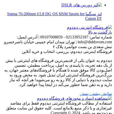
لنز سیگما Sigma 70-200mm f/2.8 DG OS HSM Sports for
Canon EF
بازگشت به بالا
شماره تماس:
02133952187 - 09107008859
|
آدرس ایمیل:
info@diddovom.com
|
تهران میدان امام خمینی خیابان ناصرخسرو
نبش سعدی بن بست جوانمرد پلاک ۶
فروشگاه اینترنتی دیددوم، بررسی، انتخاب و خرید آنلاین
دیددوم به عنوان یکی از قدیمی‌ترین فروشگاه های اینترنتی با بیش
از یک دهه تجربه، با پایبندی به اصل، پرداخت مطمئن، تضمین
اصل‌بودن کالا موفق شده تا همگام با فروشگاه‌های معتبر جهان، به
بزرگ‌ترین فروشگاه اینترنتی ایران تبدیل شود. به محض ورود به
سایت دیددوم با دنیایی از کالا رو به رو می‌شوید! هر آنچه که نیاز
دارید و به ذهن شما خطور می‌کند در اینجا پیدا خواهید کرد.
نمایش بیشتر
- بستن
استفاده از مطالب فروشگاه اینترنتی دیددوم فقط برای مقاصد
غیرتجاری و با ذکر منبع بلامانع است. کلیه حقوق این سایت متعلق
به دیددوم می‌باشد.
Copyright © 2024