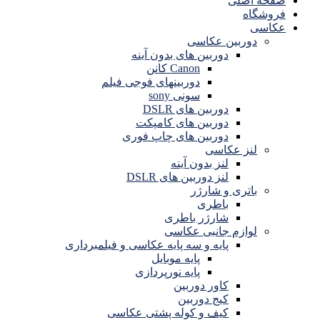
صفحه اصلی
فروشگاه
عکاسی
دوربین عکاسی
دوربین های بدون آینه
Canon کانن
دوربینهای فوجی فیلم
سونی sony
دوربین های DSLR
دوربین های کامپکت
دوربین های چاپ فوری
لنز عکاسی
لنز بدون آینه
لنز دوربین های DSLR
باتری و شارژر
باطری
شارژر باطری
لوازم جانبی عکاسی
پایه و سه پایه عکاسی و فیلمبرداری
پایه موبایل
پایه نورپردازی
کاور دوربین
کیج دوربین
کیف و کوله پشتی عکاسی